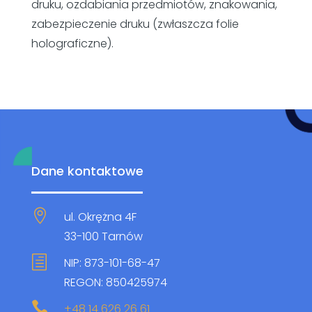
druku, ozdabiania przedmiotów, znakowania,
zabezpieczenie druku (zwłaszcza folie
holograficzne).
Dane kontaktowe

ul. Okrężna 4F
33-100 Tarnów
h
NIP: 873-101-68-47
REGON: 850425974

+48 14 626 26 61