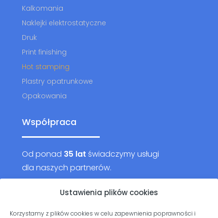
Kalkomania
Naklejki elektrostatyczne
Druk
Print finishing
Hot stamping
Plastry opatrunkowe
Opakowania
Współpraca
Od ponad
35 lat
świadczymy usługi
dla naszych partnerów.
Chcesz do nich dołączyć?
Ustawienia plików cookies
Korzystamy z plików cookies w celu zapewnienia poprawności i