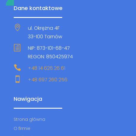
Dane kontaktowe

ul. Okrężna 4F
33-100 Tarnów
h
NIP: 873-101-68-47
REGON: 850425974

+48 14 626 26 61

+48 697 260 256
Nawigacja
Strona główna
O firmie