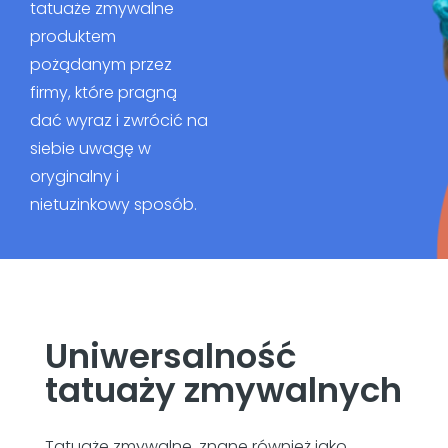
tatuaże zmywalne
produktem
pożądanym przez
firmy, które pragną
dać wyraz i zwrócić na
siebie uwagę w
oryginalny i
nietuzinkowy sposób.
Uniwersalność
tatuaży zmywalnych
Tatuaże zmywalne, znane również jako