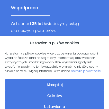
Współpraca
Od ponad
35 lat
świadczymy usługi
dla naszych partnerów.
Chcesz do nich dołączyć?
Ustawienia plików cookies
Korzystamy z plików cookies w celu zapewnienia poprawności i
Wyślij zapytanie
wydajności działania naszej strony internetowej oraz w celach
statystycznych i marketingowych. Brak wyrażenia zgody lub
wycofanie zgody może niekorzystnie wpłynąć na niektóre cechy i
funkcje serwisu. Więcej informacji w zakładce
polityka prywatności
.
Akceptuj
www.nomar.com.pl © 2023 wszelkie prawa zastrzeżone
Odmów
Ustawienia
realizacja i marketing:
scribnet.pl