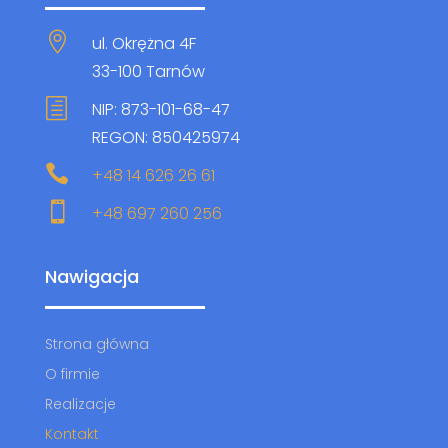

ul. Okrężna 4F
33-100 Tarnów
h
NIP: 873-101-68-47
REGON: 850425974

+48 14 626 26 61

+48 697 260 256
Nawigacja
Strona główna
O firmie
Realizacje
Kontakt