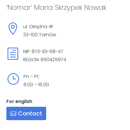
’Nomar’ Maria Skrzypek Nowak

ul. Okrężna 4F
33-100 Tarnów
h
NIP: 873-101-68-47
REGON: 850425974
}
Pn – Pt:
8.00 – 16.00
For english
Contact