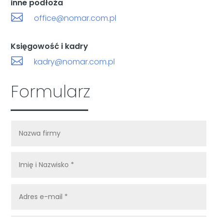
inne podłoża

office@nomar.com.pl
Księgowość i kadry

kadry@nomar.com.pl
Formularz