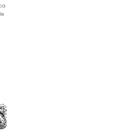
aca
le