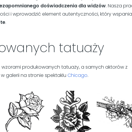
niezapomnianego doświadczenia dla widzów
. Nasza pr
ości i wprowadzić element autentyczności, który wspania
ete
.
kowanych tatuaży
 z wzorami produkowanych tatuaży, a samych aktorów z
 galerii na stronie spektaklu
Chicago
.