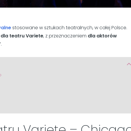
walne
stosowane w sztukach teatralnych, w całej Polsce.
dla teatru Variete
, z przeznaczeniem
dla aktorów
”
.
o
atru Variete – Chicag