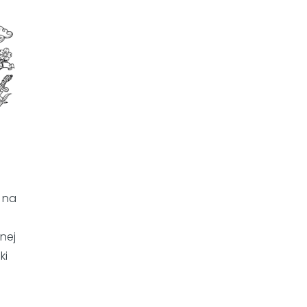
 na
anej
ki