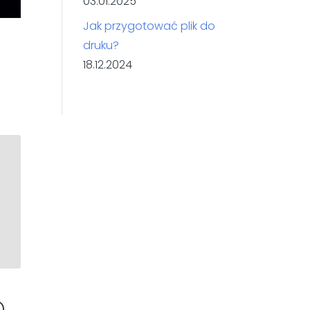
03.01.2025
Jak przygotować plik do
druku?
18.12.2024
2
o