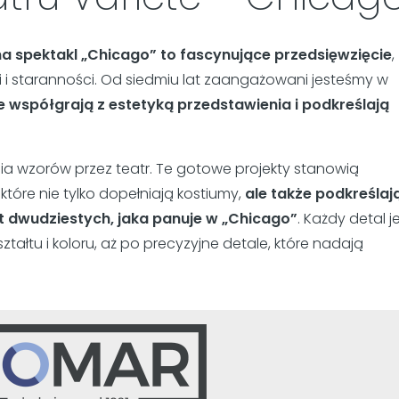
na spektakl „Chicago” to fascynujące przedsięwzięcie
,
 i staranności. Od siedmiu lat zaangażowani jesteśmy w
e współgrają z estetyką przedstawienia i podkreślają
a wzorów przez teatr. Te gotowe projekty stanowią
które nie tylko dopełniają kostiumy,
ale także podkreślaj
t dwudziestych, jaka panuje w „Chicago”
. Każdy detal j
tałtu i koloru, aż po precyzyjne detale, które nadają