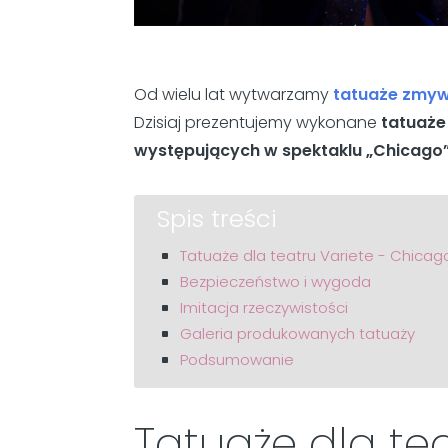
Od wielu lat wytwarzamy
tatuaże zmy
Dzisiaj prezentujemy wykonane
tatuaże 
występujących w spektaklu „Chicago
Spis treści
Tatuaże dla teatru Variete - Chicag
Bezpieczeństwo i wygoda
Imitacja rzeczywistości
Galeria produkowanych tatuaży
Podsumowanie
Tatuaże dla te